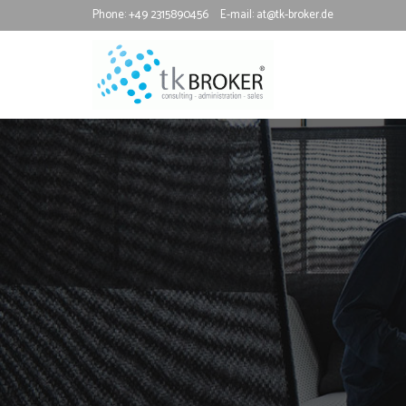
Phone:
+49 2315890456
E-mail:
at@tk-broker.de