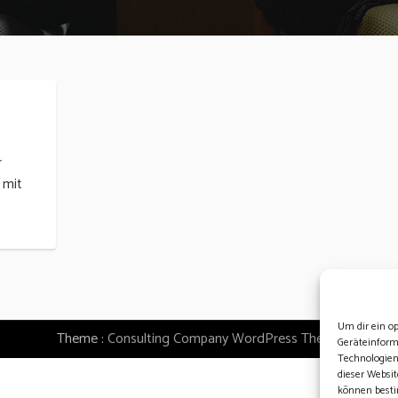
r
 mit
Um dir ein o
Theme :
Consulting Company WordPress Theme
Geräteinform
Technologien
dieser Websit
können besti